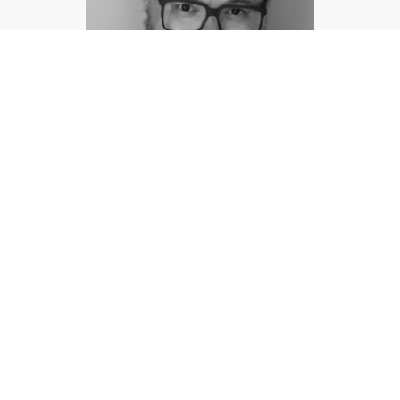
Das bin ich
Ich bin gelernter Industriemechaniker mit der Fachrichtung
Betriebstechnik.
Meine Ausbildung durfte ich bei einer Behälterbaufirma geniessen wo ich
mir sämtliche Schweisstechniken aneignen konnte.
Generell bin ich sehr mit der allgemeinen Metallbearbeitung vertraut.
Jetzt Anfragen